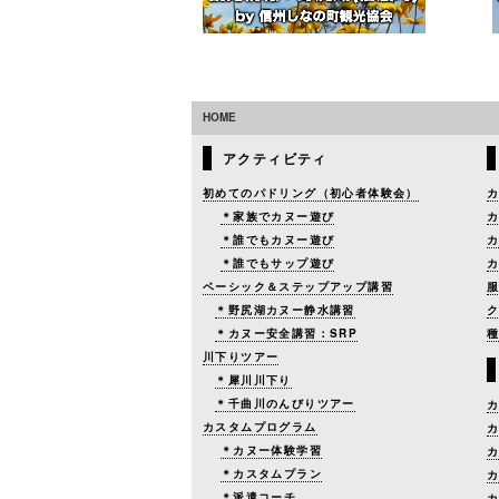
HOME
アクティビティ
初めてのパドリング（初心者体験会）
＊家族でカヌー遊び
＊誰でもカヌー遊び
＊誰でもサップ遊び
ベーシック＆ステップアップ講習
＊野尻湖カヌー静水講習
＊カヌー安全講習：SRP
川下りツアー
＊犀川川下り
＊千曲川のんびりツアー
カスタムプログラム
＊カヌー体験学習
＊カスタムプラン
＊派遣コーチ