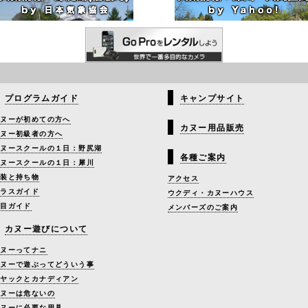
プログラムガイド
キャンプサイト
カヌーが初めての方へ
カヌー用品販売
カヌー初級者の方へ
カヌースクールの１日：野尻湖
各種ご案内
カヌースクールの１日：犀川
服装と持ち物
アクセス
クラスガイド
ウクディ・カヌーハウス
種目ガイド
メンバーズのご案内
カヌー遊びについて
カヌーってナニ
カヌーで遊ぶってどういう事
カヤックとカナディアン
カヌーは危ないの
カヌーに必要な用具