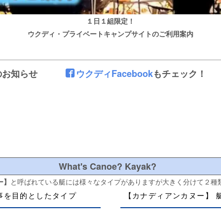
１日１組限定！
ウクディ・プライベートキャンプサイトのご利用案内
ルからのお知らせ
ウクディFacebook
もチェック！
[%title%]
[%article_short_50%]
What's Canoe? Kayak?
ー】
と呼ばれている艇には様々なタイプがありますが大きく分けて２種
事を目的としたタイプ
【カナディアンカヌー】