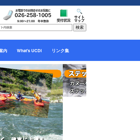
リンク集
案内
What's UCDi