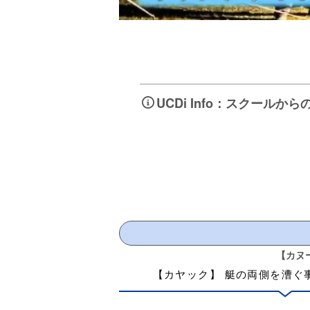
UCDi Info：スクー
【カヌ
【カヤック】
艇の両側を漕ぐ